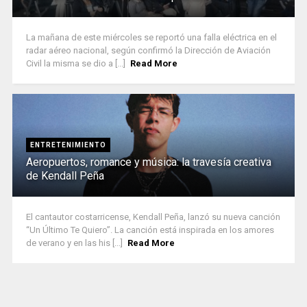
La mañana de este miércoles se reportó una falla eléctrica en el
radar aéreo nacional, según confirmó la Dirección de Aviación
Civil la misma se dio a [...]
Read More
ENTRETENIMIENTO
Aeropuertos, romance y música: la travesía creativa
de Kendall Peña
El cantautor costarricense, Kendall Peña, lanzó su nueva canción
“Un Último Te Quiero”. La canción está inspirada en los amores
de verano y en las his [...]
Read More