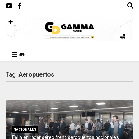
MENU
Tag:
Aeropuertos
NACIONALES
Falla en radar aéreo frena aeropuertos nacionales