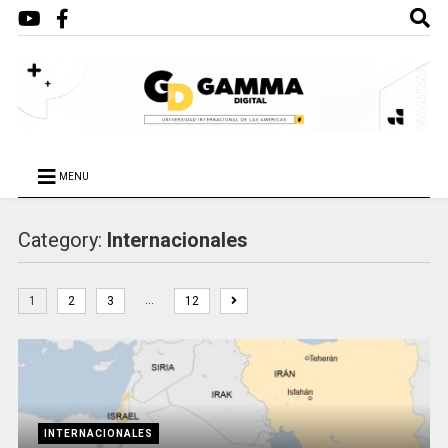
MENU
Category:
Internacionales
…
1
2
3
12
INTERNACIONALES