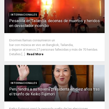
INTERNACIONALES
Pesadilla en Tailandia: decenas de muertos y heridos
en devastador incendio
Enormes llamas consumieron un
bar con música en vivo en Bangkok, Tailandia,
y dejaron al menos 27 personas fallecidas y más de 70 heridas.
Detalles [...]
Read More
INTERNACIONALES
Perú tendrá a su novena presidenta en diez años tras
el triunfo de Keiko Fujimori
Keiko Fujimori ganó la segunda vuelta de las elecciones