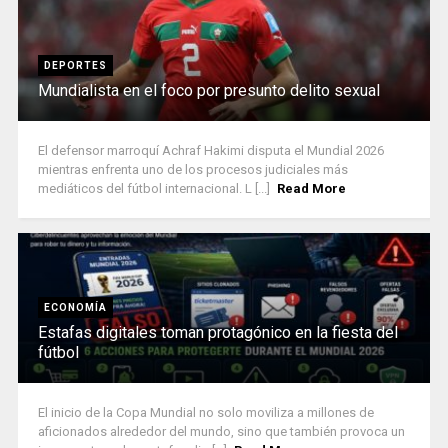
DEPORTES
Mundialista en el foco por presunto delito sexual
El defensor marroquí Achraf Hakimi disputa el Mundial 2026
mientras enfrenta uno de los procesos judiciales más
mediáticos del fútbol internacional. L [...]
Read More
ECONOMÍA
Estafas digitales toman protagónico en la fiesta del
fútbol
El inicio de la Copa Mundial no solo moviliza a millones de
aficionados alrededor del mundo, sino que también provoca un