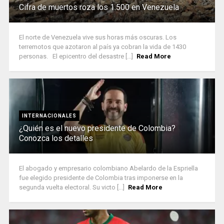
Cifra de muertos roza los 1.500 en Venezuela
El norte de Venezuela vive sus horas más oscuras. Los
terremotos que azotaron al país ya cobran la vida de 1430
personas. El epicentro del desastre [...]
Read More
INTERNACIONALES
¿Quién es el nuevo presidente de Colombia?
Conozca los detalles
El abogado y empresario colombiano Abelardo de la Espriella
fue elegido presidente de Colombia tras imponerse en la
segunda vuelta electoral. Su victo [...]
Read More