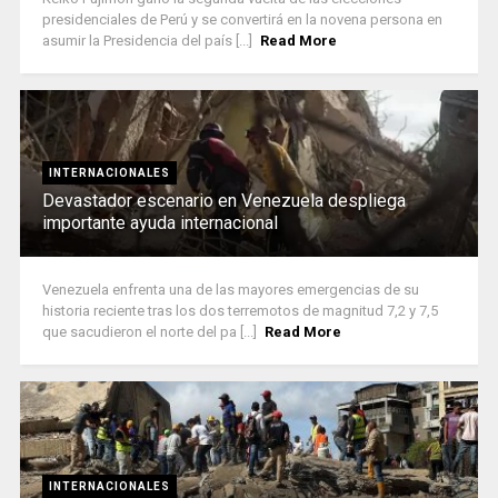
presidenciales de Perú y se convertirá en la novena persona en
asumir la Presidencia del país [...]
Read More
INTERNACIONALES
Devastador escenario en Venezuela despliega
importante ayuda internacional
Venezuela enfrenta una de las mayores emergencias de su
historia reciente tras los dos terremotos de magnitud 7,2 y 7,5
que sacudieron el norte del pa [...]
Read More
INTERNACIONALES