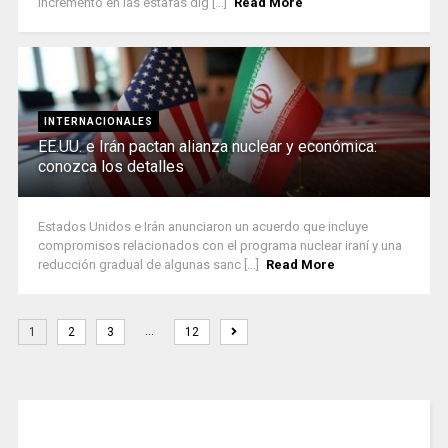
incremento en las estafas dig [...]
Read More
INTERNACIONALES
EE.UU. e Irán pactan alianza nuclear y económica:
conozca los detalles
Estados Unidos e Irán anunciaron un acuerdo que incluye
compromisos relacionados con el programa nuclear iraní y una
reducción gradual de algunas sanc [...]
Read More
…
1
2
3
12