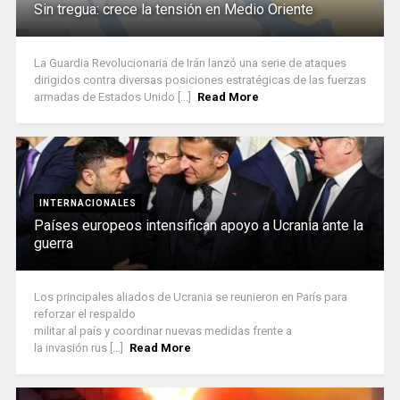
Sin tregua: crece la tensión en Medio Oriente
La Guardia Revolucionaria de Irán lanzó una serie de ataques
dirigidos contra diversas posiciones estratégicas de las fuerzas
armadas de Estados Unido [...]
Read More
INTERNACIONALES
Países europeos intensifican apoyo a Ucrania ante la
guerra
Los principales aliados de Ucrania se reunieron en París para
reforzar el respaldo
militar al país y coordinar nuevas medidas frente a
la invasión rus [...]
Read More