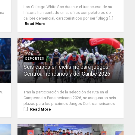
Los Chicago White Sox durante el transcurso de su
una
historia han contado en sus filas con peloteros de
calibre demencial, característicos por ser “Slugg [...]
Read More
DEPORTES
Seis cupos en ciclismo para juegos
Centroamericanos y del Caribe 2026
w.
Tras la participación de la selección de ruta en el
Campeonato Panamericano 2026, se aseguraron seis
plazas para los próximos Juegos Centroamericanos
[...]
Read More