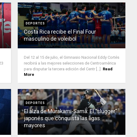
DEPORTES
Costa Rica recibe el Final Four
masculino de voleibol
Del 12 al 15 de julio, el Gimnasio Nacional Eddy Cortés
23
recibirá a las mejores selecciones de Centroamérica
para disputar la tercera edición del Centr [...]
Read
More
DEPORTES
El alza de Murakami-Sama: El “slugger”
japonés que conquista las ligas
mayores