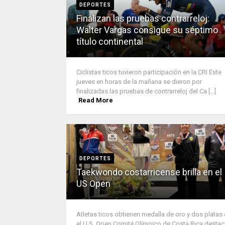
DEPORTES
Finalizan las pruebas contrarreloj:
Walter Vargas consigue su séptimo
título continental
Ciclistas ticos tuvieron participación en la CRI Este
jueves en horas de la mañana se dieron por
finalizadas las pruebas de contrarreloj del Ca [...]
Read More
DEPORTES
Taekwondo costarricense brilla en el
US Open
Atletas ticos obtienen medalla de oro y dos platas
el U.S. Open Comité Olímpico de Costa Rica desta