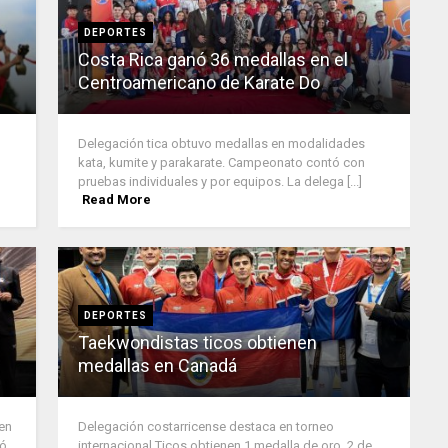
DEPORTES
Costa Rica ganó 36 medallas en el
Centroamericano de Karate Do
Delegación tica obtuvo medallas en modalidades
kata, kumite y parakarate. Campeonato contó con
pruebas individuales y por equipos. La delega [...]
Read More
DEPORTES
Taekwondistas ticos obtienen
medallas en Canadá
 en
Delegación costarricense destaca en torneo
có
internacional Ticos obtienen 1 medalla de oro, 2 de