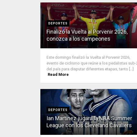
DEPORTES
Finalizó la Vuelta al Porvenir 2026,
conozca a los campeones
Este domingo finalizó la Vuelta al Porvenir 2026,
evento de ciclismo que reúne a los pedalistas sub-
del país para disputar diferentes etapas, tanto [...]
Read More
DEPORTES
Ian Martínez jugará la NBA Summer
League con los Cleveland Cavaliers