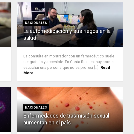
NACIONALES
La automedicación y sus riegos en la
salud
La consulta en mostrador con un farmacéutico suele
ser gratuita y accesible. En Costa Rica es muy normal
escuchar una persona que no es profesi [...]
Read
More
NACIONALES
Enfermedades de trasmisión sexual
aumentan en el país