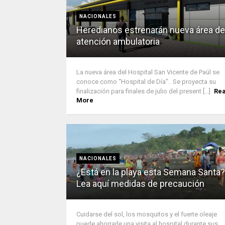
NACIONALES
Heredianos estrenarán nueva área de
atención ambulatoria
La nueva área del Hospital San Vicente de Paúl se
conoce como “Hospital de Día”. Se proyecta su
finalización para finales de julio del present [...]
Re
More
NACIONALES
¿Está en la playa esta Semana Santa?
Lea aquí medidas de precaución
Cuidarse del sol, los mosquitos y el fuerte oleaje
puede ahorrarle una visita al hospital durante sus