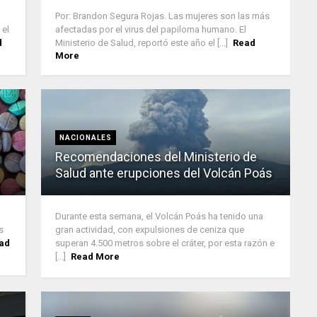
Por: Brandon Segura Rojas. Las mujeres son las más
 el
afectadas por el virus del papiloma humano. El
d
Ministerio de Salud, reportó este año el [...]
Read
More
NACIONALES
Recomendaciones del Ministerio de
Salud ante erupciones del Volcán Poás
Durante esta semana, el Volcán Poás ha tenido una
s
gran actividad, con expulsiones de ceniza que
ad
superan 4.500 metros sobre el cráter, por esta razón e
[...]
Read More