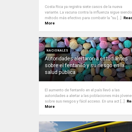
Costa Rica ya registra siete casos de la nueva
variante. La vacuna contra la influenza sigue siendo
método más efectivo para combatir la “su [...]
Rea
More
NACIONALES
Autoridades alertaron a estudiantes
sobre el fentanilo y su riesgo en la
salud pública
El aumento de fentanilo en el país llevó a las
autoridades a alertar a las poblaciones más jóvene
sobre sus riesgos y fácil acceso. En una act [...]
Re
More