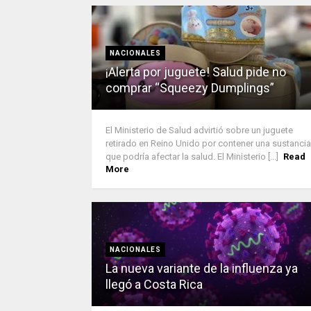
NACIONALES
¡Alerta por juguete! Salud pide no
comprar “Squeezy Dumplings”
El Ministerio de Salud advirtió sobre un juguete
retirado en Reino Unido por contener una sustancia
que podría afectar la salud. El Ministerio [...]
Read
More
NACIONALES
La nueva variante de la influenza ya
llegó a Costa Rica