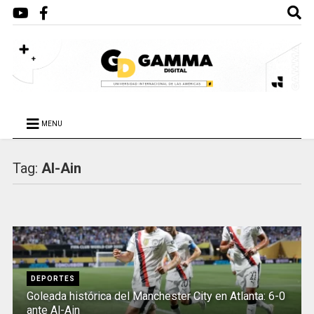
MENU
Tag:
Al-Ain
DEPORTES
Goleada histórica del Manchester City en Atlanta: 6-0
ante Al-Ain