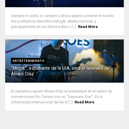
Siempre lo soñó, lo cumplió y ahora quiere comerse el mundo.
Así podríamos describir a Mogik, artista nacional, y
principalmente en los últimos días c [...]
Read More
ENTRETENIMIENTO
“Mogik”, estudiante de la UIA, será el telonero de
Álvaro Díaz
El cantante y rapero Álvaro Díaz se presentará en el centro de
convenciones Río Campo con su “Sayonara Tour”. En la
Universidad Internacional de las A [...]
Read More