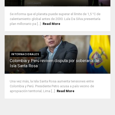
Se informa que el planeta puede superar el límite de 1,5 °C de
calentamiento global antes de 2030. Lula Da Silva presentaría
plan millonario pa [...]
Read More
INTERNACIONALES
Colombia y Perú reviven disputa por soberanía de
Isla Santa Rosa
Una vez más, la Isla Santa Rosa aumenta tensiones entre
Colombia y Perú. Presidente Petro acusa a país vecino de
apropiación territorial; Lima [...]
Read More