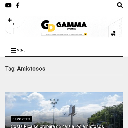
MENU
Tag:
Amistosos
DEPORTES
Costa Rica se prepara de cara a los amistosos