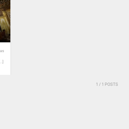
ras
.]
1
/ 1 POSTS