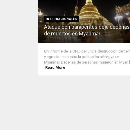
INTERNACIONALES
Ataque con parapentes deja decenas
de muertos en Myanmar
Un informe de la ONU denuncia destrucción de tier
y agresiones contra la población rohingya en
Myanmar. Decenas de personas murieron en Myan [..
Read More