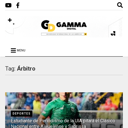
MENU
Tag:
Árbitro
DEPORTES
Estudiante de Periodismo de la UIA pitará el Clásico
Nacional entre Alajuelense y Saprissa