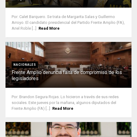
Por: Calet Barquero. Se trata de Margarita Salas y Guillermo
Arroyo. El candidato presidencial del Partido Frente Amplio (FA),
Ariel Roble [...]
Read More
NACIONALES
Frente Amplio denuncia falta de compromiso de los
legisladores
Por: Brandon Segura Rojas. Lo hicieron a través de sus redes
sociales. Este jueves por la mañana, algunos diputados del
Frente Amplio (FA) [...]
Read More