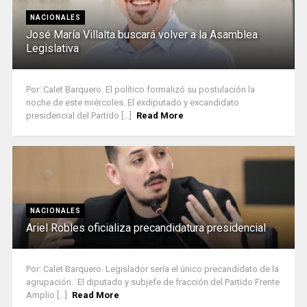
NACIONALES
José María Villalta buscará volver a la Asamblea
Legislativa
Por: Calet Barquero. El político formalizó su postulación la
noche de este miércoles. El exdiputado y excandidato
presidencial del Partido [...]
Read More
NACIONALES
Ariel Robles oficializa precandidatura presidencial
Por: Calet Barquero. Legislador sería el único precandidato de la
agrupación. El diputado y subjefe de fracción del Partido Frente
Amplio [...]
Read More