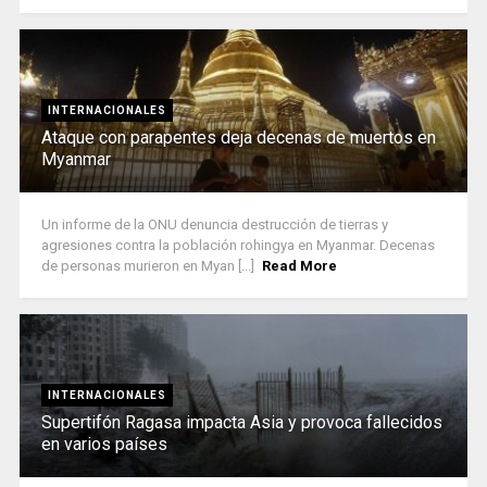
INTERNACIONALES
Ataque con parapentes deja decenas de muertos en
Myanmar
Un informe de la ONU denuncia destrucción de tierras y
agresiones contra la población rohingya en Myanmar. Decenas
de personas murieron en Myan [...]
Read More
INTERNACIONALES
Supertifón Ragasa impacta Asia y provoca fallecidos
en varios países