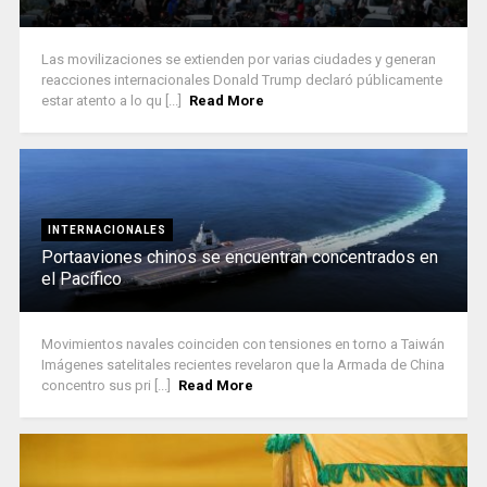
Las movilizaciones se extienden por varias ciudades y generan
reacciones internacionales Donald Trump declaró públicamente
estar atento a lo qu [...]
Read More
INTERNACIONALES
Portaaviones chinos se encuentran concentrados en
el Pacífico
Movimientos navales coinciden con tensiones en torno a Taiwán
Imágenes satelitales recientes revelaron que la Armada de China
concentro sus pri [...]
Read More