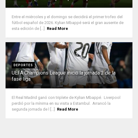
Entre el miércoles y el domingo se decidirá el primer trofeo del
fútbol español de 2026. Kylian Mbappé será el gran ausente de
esta edición de [...]
Read More
DEPORTES
UEFA Champions League inició la jornada 2 de la
fase liga
El Real Madrid ganó con triplete de Kylian Mbappé. Liverpool
perdió por la mínima en su visita a Estambul. Arrancó la
segunda jornada de l [...]
Read More