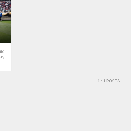
tió
ley
1
/ 1 POSTS