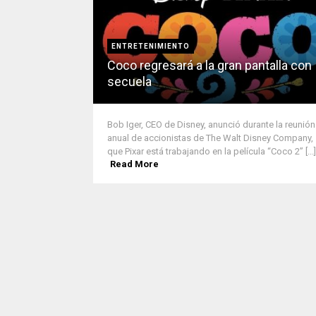
ENTRETENIMIENTO
Coco regresará a la gran pantalla con
secuela
Bob Iger, CEO de Disney, anunció durante la reunión
anual de accionistas de The Walt Disney Company,
que Pixar está trabajando en la película “Coco 2” [...]
Read More