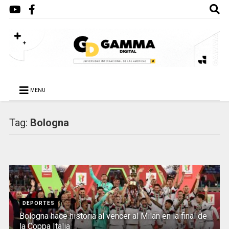
MENU
Tag:
Bologna
DEPORTES
Bologna hace historia al vencer al Milan en la final de
la Coppa Italia