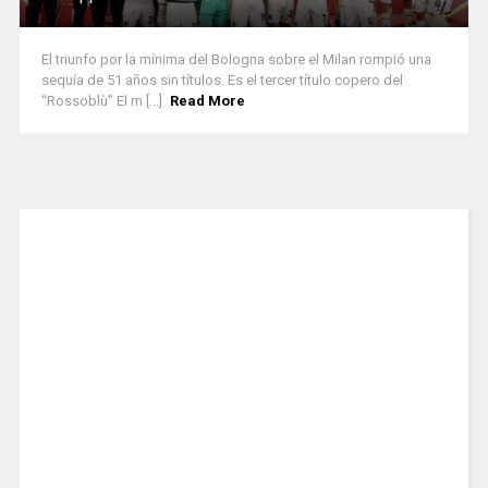
El triunfo por la mínima del Bologna sobre el Milan rompió una
sequía de 51 años sin títulos. Es el tercer título copero del
“Rossoblù” El m [...]
Read More