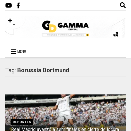
MENU
Tag:
Borussia Dortmund
DEPORTES
Real Madrid avanzó a semifinales en cierre de locura