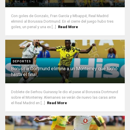
Con goles de Gonzalo, Fran García y Mbappé, Real Madrid
eliminó al Borussia Dortmund. En el cierre del juego hubo tres
goles, un penal y una ex [...]
Read More
DEPORTES
Borussia Dortmund elimina a un Monterrey que luchó
hasta el final
Doblete de Serhou Guirassy le dio el pase al Borussia Dortmund
sobre el Monterrey. Alemanes se verán de nuevo las caras ante
el Real Madrid en [...]
Read More