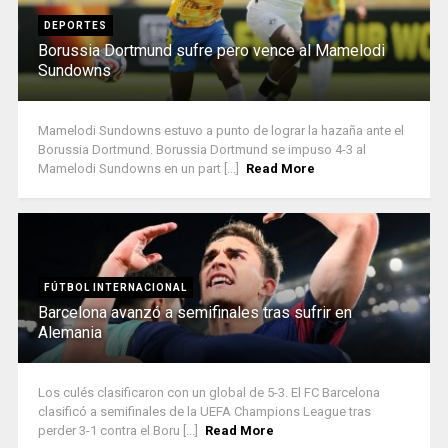
DEPORTES
Borussia Dortmund sufre pero vence al Mamelodi
Sundowns
Mamelodi Sundowns estuvo a punto de lograr la hazaña ante el
Borussia Dortmund. Borussia Dortmund se impuso 4-3 al
Mamelodi Sundowns en un part [...]
Read More
FÚTBOL INTERNACIONAL
Barcelona avanzó a semifinales tras sufrir en
Alemania
Los culés clasificaron con un global de 5-3. El FC Barcelona
clasificó a semifinales de la UEFA Champions League tras
perder 3-1 contra el Boru [...]
Read More