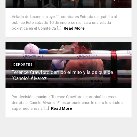
Velada de boxeo incluye 11 combates Entrada es gratuita al
público Este sábado 10 de enero se realizará una velada
boxística en el Comité Ca [...]
Read More
DEPORTES
Terence Crawford derribó el mito y la psique de
“Canelo” Álvarez
Por decisión unánime, Terence Crawford le propinó la tercer
derrota al Canelo Álvarez. El estadounidense le quitó los títulos
supermedianos al [...]
Read More