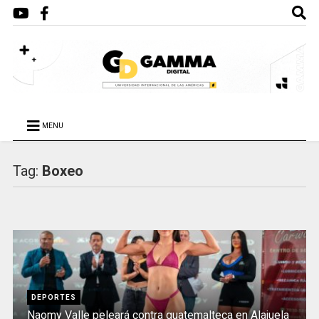
MENU
Tag:
Boxeo
DEPORTES
Naomy Valle peleará contra guatemalteca en Alajuela