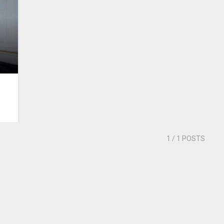
n
n
1
/ 1 POSTS