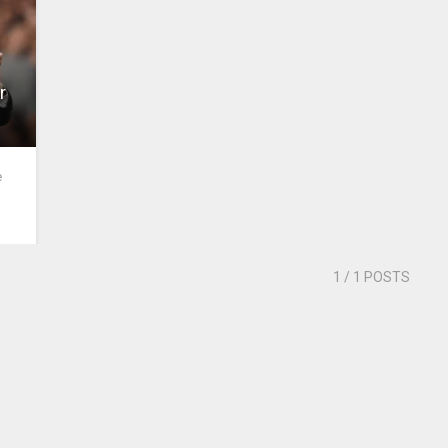
r
e
1
/ 1 POSTS