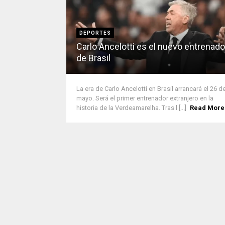
DEPORTES
Carlo Ancelotti es el nuevo entrenado
de Brasil
La era de Carlo Ancelotti en Brasil arrancará el 26 d
mayo. Será el primer entrenador extranjero en la
historia de la Verdeamarelha. Tras l [...]
Read More