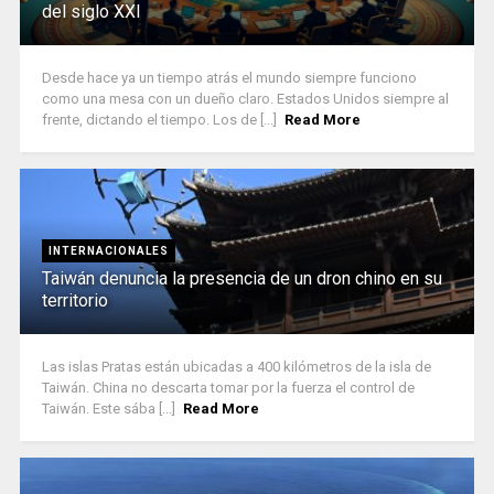
del siglo XXI
Desde hace ya un tiempo atrás el mundo siempre funciono
como una mesa con un dueño claro. Estados Unidos siempre al
frente, dictando el tiempo. Los de [...]
Read More
INTERNACIONALES
Taiwán denuncia la presencia de un dron chino en su
territorio
Las islas Pratas están ubicadas a 400 kilómetros de la isla de
Taiwán. China no descarta tomar por la fuerza el control de
Taiwán. Este sába [...]
Read More