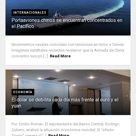
INTERNACIONALES
Portaaviones chinos se encuentran concentrados en
el Pacífico
Movimientos navales coinciden con tensiones en torno a Taiwán
Imágenes satelitales recientes revelaron que la Armada de China
concentro sus pri [...]
Read More
ECONOMÍA
El dólar se debilita cada día más frente al euro y el
yuan
Por: Emilio Román. El expresidente del Banco Central, Rodrigo
Cubero, analizó la situación económica mundial. El “efecto
Trump” genera d [...]
Read More