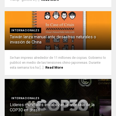
INTERNACIONALES
Taiwán lanza manual ante desastres naturales o
invasión de China
Se han impreso alrededor de 11 millones de copias. Gobierno lo
publicó en medio de las tensiones chino-japonesas. Durante
esta semana los ha [...]
Read More
INTERNACIONALES
Líderes mundiales encabezan la antesala de la
COP30 en Brasil