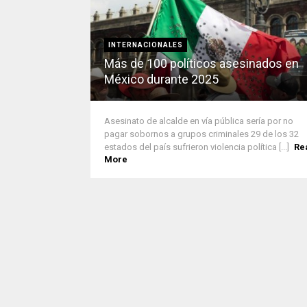
INTERNACIONALES
Más de 100 políticos asesinados en
México durante 2025
Asesinato de alcalde en vía pública sería por no
pagar sobornos a grupos criminales 29 de los 32
estados del país sufrieron violencia política [...]
Re
More