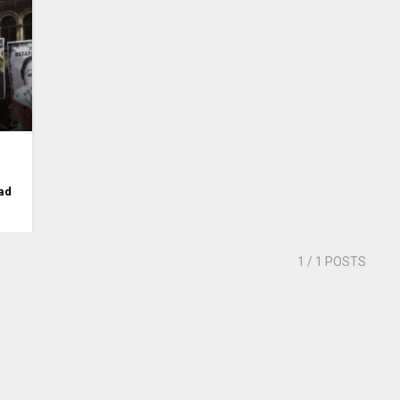
ad
1
/ 1 POSTS