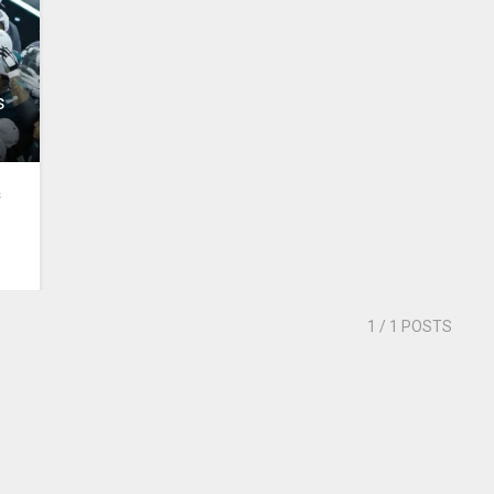
s
s
1
/ 1 POSTS