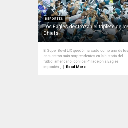
DEPORTES
Los Eagles destrozan el triplete de lo
Chiefs
El Super Bowl LIX quedó marcado como uno de lo
encuentros más sorprendentes en la historia del
fútbol americano, con los Philadelphia Eagles
imponién [...]
Read More