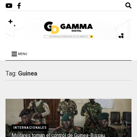
MENU
Tag:
Guinea
INTERNACIONALES
Militares toman el control de Guinea-Bissau