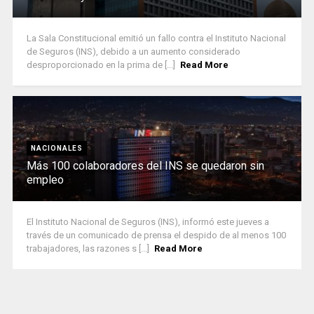
La Sala Constitucional emitió un fallo contra el Instituto Nacional
de Seguros (INS), debido a un aumento considerado
desproporcionado en la prima de [...]
Read More
NACIONALES
Más 100 colaboradores del INS se quedaron sin
empleo
El Instituto Nacional de Seguros (INS), informó este jueves a
través de un comunicado de prensa el despido de al menos 100
trabajadores, las razones s [...]
Read More