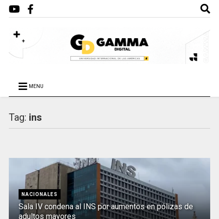
MENU
Tag:
ins
NACIONALES
Sala IV condena al INS por aumentos en pólizas de
adultos mayores