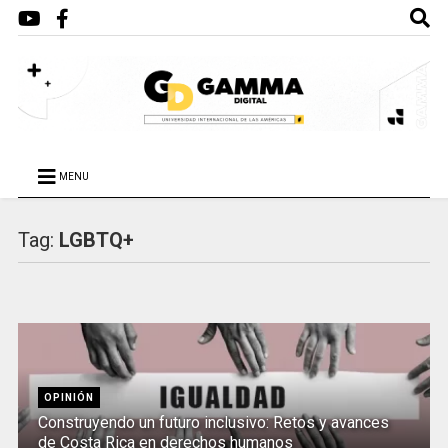
MENU
Tag:
LGBTQ+
OPINIÓN
Construyendo un futuro inclusivo: Retos y avances
de Costa Rica en derechos humanos