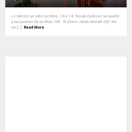
Lo derrotó en sets corridos, 7-6 y 7-6 Novak Djokovic se quedó
a las puertas de su título 100 El checo Jakub Mensik (54° del
ran [...]
Read More