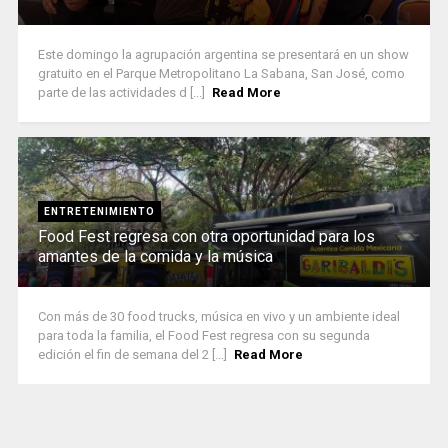
Este domingo la agrupación argentina se presentará en un show
gratuito en el Parque Metropolitano La Sabana, San José, como
parte de las actividades d [...]
Read More
ENTRETENIMIENTO
Food Fest regresa con otra oportunidad para los
amantes de la comida y la música
Con más de 30 food trucks, música en vivo y un ambiente ideal
para toda la familia, el Food Fest regresa con su segunda
edición el fin de semana del 2 [...]
Read More