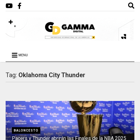
MENU
Tag:
Oklahoma City Thunder
BALONCESTO
Pacers y Thunder abrirán las Finales de la NBA 2025