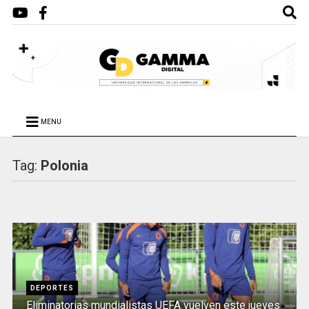
MENU
Tag:
Polonia
DEPORTES
Eliminatorias mundialistas UEFA vuelven este jueves