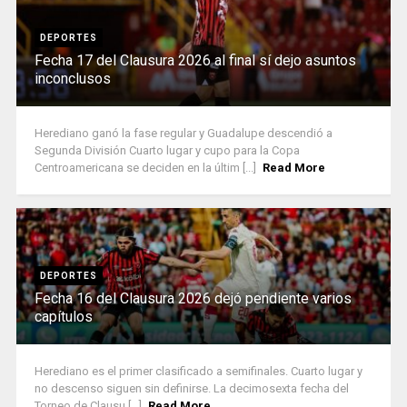
DEPORTES
Fecha 17 del Clausura 2026 al final sí dejo asuntos
inconclusos
Herediano ganó la fase regular y Guadalupe descendió a
Segunda División Cuarto lugar y cupo para la Copa
Centroamericana se deciden en la últim [...]
Read More
DEPORTES
Fecha 16 del Clausura 2026 dejó pendiente varios
capítulos
Herediano es el primer clasificado a semifinales. Cuarto lugar y
no descenso siguen sin definirse. La decimosexta fecha del
Torneo de Clausu [...]
Read More