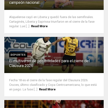
campeón nacional
Alajuelense cayó en Liberia y quedó fuera de las semifinales.
Cartaginés, Liberia y Saprissa triunfaron en el cierre de la fase
regular. Lue [...]
Read More
DEPORTES
El multiverso de posibilidades para el cierre del
Clausura 2026
Fecha 18 es el cierre de la fase regular del Clausura 2026.
Cruces, último clasificado y Copa Centroamericana, lo que está
en juego. La fase [...]
Read More