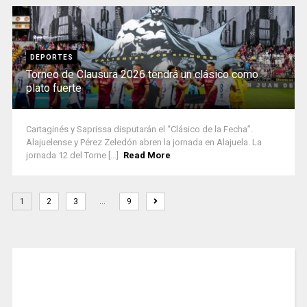
DEPORTES
Torneo de Clausura 2026 tendrá un clásico como
plato fuerte
Cartaginés y Saprissa disputarán el “Clásico de la Fecha”.
Alajuelense y Pérez Zeledón abren la jornada en Alajuela. La
jornada 12 del Torne [...]
Read More
…
1
2
3
9