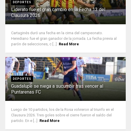
DEPORTES
Liderato fue el gran cambio en la Fecha 13 del
Clausura 2026
Cartaginés duró una fecha en la cima del campeonato.
Herediano fue el gran ganador de la jornada. La fecha previa al
parón de selecciones, c [...]
Read More
DEPORTES
Guadalupe se niega a sucumbir tras vencer al
Puntarenas FC
Luego de 10 partidos, los de la Rosa volvieron al triunfo en el
Clausura 2026. Tres goles sobre el cierre fueron el saldo del
partido. En e [...]
Read More