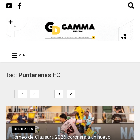
MENU
Tag:
Puntarenas FC
…
1
2
3
9
DEPORTES
Torneo de Clausura 2026 coronará a un nuevo