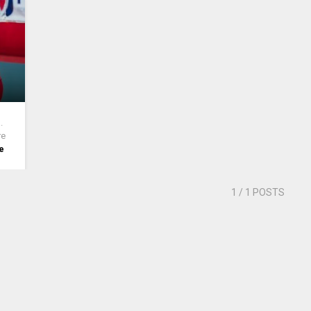
.
re
e
1
/ 1 POSTS