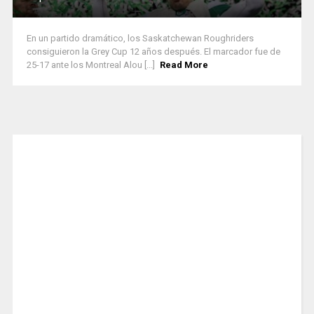
En un partido dramático, los Saskatchewan Roughriders
consiguieron la Grey Cup 12 años después. El marcador fue de
25-17 ante los Montreal Alou [...]
Read More