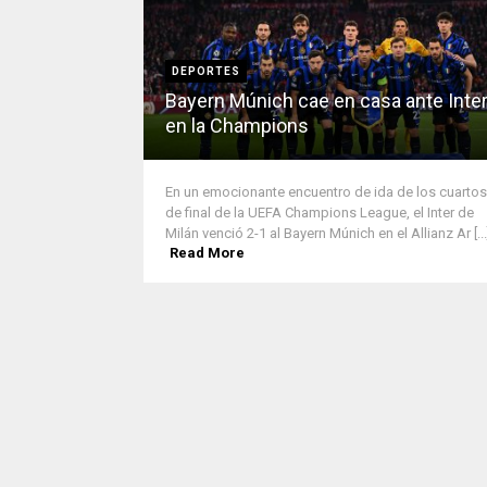
DEPORTES
Bayern Múnich cae en casa ante Inte
en la Champions
En un emocionante encuentro de ida de los cuartos
de final de la UEFA Champions League, el Inter de
Milán venció 2-1 al Bayern Múnich en el Allianz Ar [...
Read More