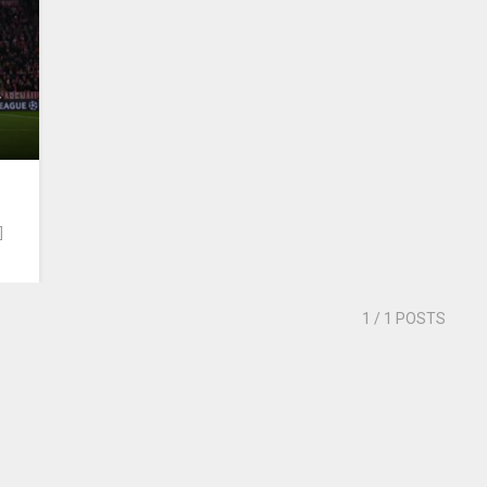
r
]
1
/ 1 POSTS