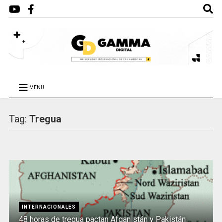
MENU
Tag:
Tregua
INTERNACIONALES
48 horas de tregua pactan Afganistán y Pakistán