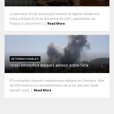
La aeronave oficial se precipitó durante el regreso desde una
visita a Ankara El 23 de diciembre de 2025, autoridades de
Turquía y Libia inform [...]
Read More
INTERNACIONALES
Israel intensifica ataques aéreos sobre Siria
El bombardeo impactó instalaciones militares en Damasco Más
de 350 muertos por enfrentamientos en el sur del país Israel
ejecutó, una [...]
Read More