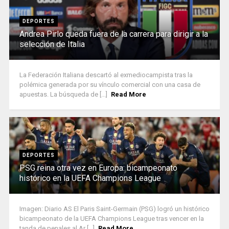
DEPORTES
Andrea Pirlo queda fuera de la carrera para dirigir a la
selección de Italia
La Federación Italiana descartó al exmediocampista tras la
polémica generada por su vínculo comercial con una casa de
apuestas. La búsqueda de [...]
Read More
DEPORTES
PSG reina otra vez en Europa: bicampeonato
histórico en la UEFA Champions League
Imagen: Diario AS El Paris Saint-Germain (PSG) logró un histórico
bicampeonato de la UEFA Champions League tras vencer en la
tanda de penales al Ar [...]
Read More