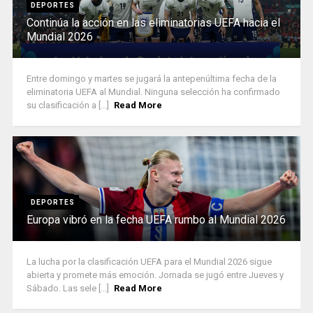
DEPORTES
Continúa la acción en las eliminatorias UEFA hacia el
Mundial 2026
Entre domingo y martes se jugará la antepenúltima fecha de la
eliminatoria UEFA al Mundial. Ninguna selección ha confirmado
su clasificación a [...]
Read More
DEPORTES
Europa vibró en la fecha UEFA rumbo al Mundial 2026
La lucha por la clasificación UEFA para el Mundial 2026 sigue
abierta y promete más emoción. Jornada se jugó entre Jueves y
Sábado. Las sele [...]
Read More