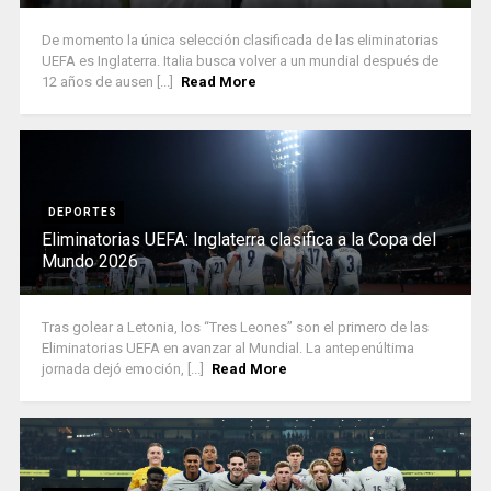
De momento la única selección clasificada de las eliminatorias
UEFA es Inglaterra. Italia busca volver a un mundial después de
12 años de ausen [...]
Read More
DEPORTES
Eliminatorias UEFA: Inglaterra clasifica a la Copa del
Mundo 2026
Tras golear a Letonia, los “Tres Leones” son el primero de las
Eliminatorias UEFA en avanzar al Mundial. La antepenúltima
jornada dejó emoción, [...]
Read More