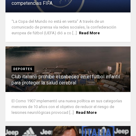
competencias FIFA
“La Copa del Mundo no está en venta” A través de un
comunicado de prensa vía redes sociales, la confederación
europea de fútbol (UEFA) dió a co [...]
Read More
DEPORTES
Club italiano prohíbe el cabeceo en el fútbol infantil
para proteger la salud cerebral
El Como 1907 implementó una nueva política en sus categorías
menores de 10 años con el objetivo de reducir el riesgo de
lesiones neurológicas provocad [...]
Read More