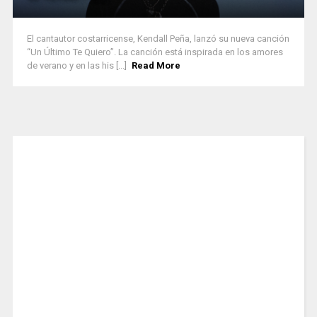
El cantautor costarricense, Kendall Peña, lanzó su nueva canción
“Un Último Te Quiero”. La canción está inspirada en los amores
de verano y en las his [...]
Read More