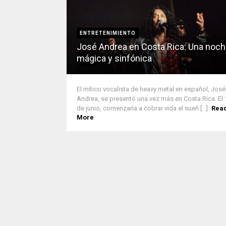
ENTRETENIMIENTO
José Andrea en Costa Rica: Una noc
mágica y sinfónica
El mítico vocalista de heavy metal en español, José
Andrea, se presentó una vez más en Costa Rica. El 
de junio, comenzaría a cobrar vida el sueñ [...]
Rea
More