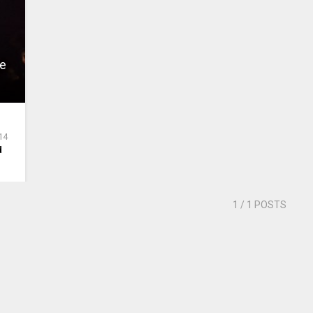
he
14
d
1
/ 1 POSTS