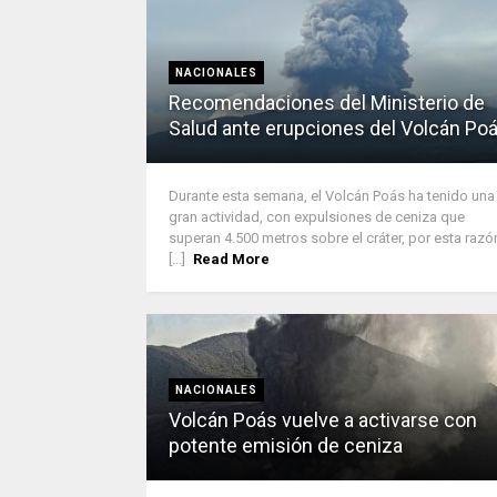
NACIONALES
Recomendaciones del Ministerio de
Salud ante erupciones del Volcán Po
Durante esta semana, el Volcán Poás ha tenido una
gran actividad, con expulsiones de ceniza que
superan 4.500 metros sobre el cráter, por esta razó
[...]
Read More
NACIONALES
Volcán Poás vuelve a activarse con
potente emisión de ceniza