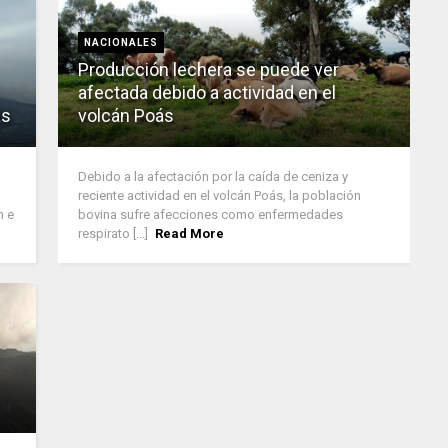
NACIONALES
Producción lechera se puede ver
afectada debido a actividad en el
ás
volcán Poás
Debido a la afectación por la caída de ceniza y
reciente actividad en el volcán Poás, la población
n e
bovina sufre afecciones como enfermedades
respirato [...]
Read More