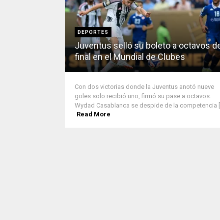
DEPORTES
Juventus selló su boleto a octavos d
final en el Mundial de Clubes
Con dos victorias donde la Juventus anotó nueve
goles solo recibió uno, firmó su pase a octavos.
Wydad Casablanca se despide de la competencia [..
Read More