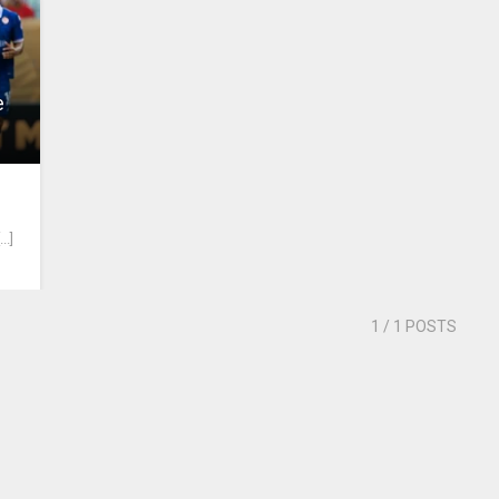
e
.]
1
/ 1 POSTS