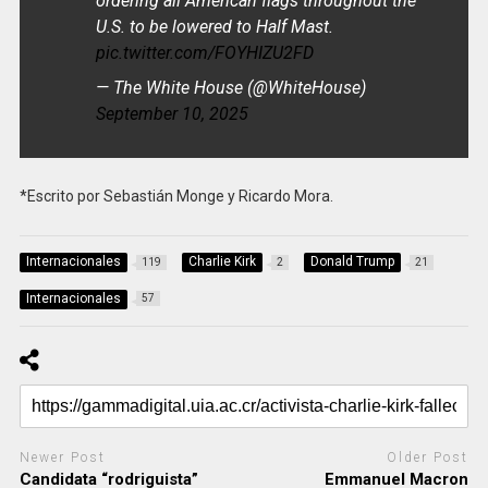
ordering all American flags throughout the
U.S. to be lowered to Half Mast.
pic.twitter.com/FOYHIZU2FD
— The White House (@WhiteHouse)
September 10, 2025
*Escrito por Sebastián Monge y Ricardo Mora.
Internacionales
Charlie Kirk
Donald Trump
119
2
21
Internacionales
57
Newer Post
Older Post
Candidata “rodriguista”
Emmanuel Macron