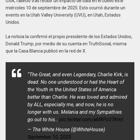
USA, falleció tras recibir un impacto de bala en el cuello este
miércoles 10 de septiembre de 2025. Esto ocurrió durante un
evento en la Utah Valley University (UVU), en Utah, Estados
Unidos.
La noticia la confirmó el propio presidente de los Estados Unidos,
Donald Trump, por medio de su cuenta en TruthSocial, misma
que la Casa Blanca publicó en la red de X.
“The Great, and even Legendary, Charlie Kirk, is
dead. No one understood or had the Heart of
the Youth in the United States of America
better than Charlie. He was loved and admired
by ALL, especially me, and now, he is no
longer with us. Melania and my Sympathies
go out to his…
pic.twitter.com/aM8Pz3TKml
— The White House (@WhiteHouse)
September 10, 2025