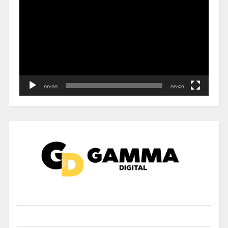
de
vídeo
00:00
00:59