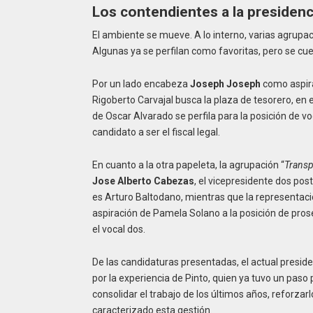
Los contendientes a la presidenc
El ambiente se mueve. A lo interno, varias agrupa
Algunas ya se perfilan como favoritas, pero se cu
Por un lado encabeza
Joseph Joseph
como aspira
Rigoberto Carvajal busca la plaza de tesorero, en 
de Oscar Alvarado se perfila para la posición de v
candidato a ser el fiscal legal.
En cuanto a la otra papeleta, la agrupación “
Transp
Jose Alberto Cabezas
, el vicepresidente dos pos
es Arturo Baltodano, mientras que la representaci
aspiración de Pamela Solano a la posición de pros
el vocal dos.
De las candidaturas presentadas, el actual presid
por la experiencia de Pinto, quien ya tuvo un paso 
consolidar el trabajo de los últimos años, reforza
caracterizado esta gestión.