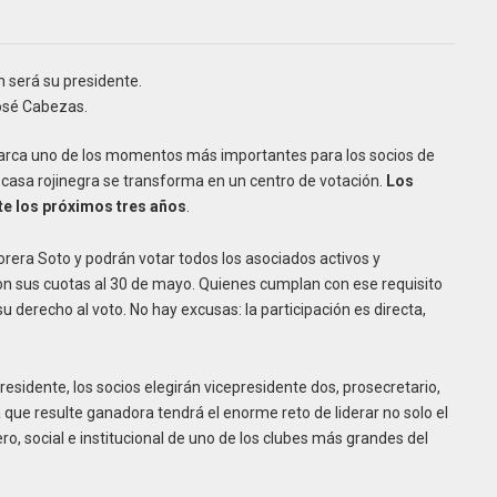
n será su presidente.
osé Cabezas.
marca uno de los momentos más importantes para los socios de
la casa rojinegra se transforma en un centro de votación.
Los
te los próximos tres años
.
orera Soto y podrán votar todos los asociados activos y
on sus cuotas al 30 de mayo. Quienes cumplan con ese requisito
su derecho al voto. No hay excusas: la participación es directa,
sidente, los socios elegirán vicepresidente dos, prosecretario,
va que resulte ganadora tendrá el enorme reto de liderar no solo el
ro, social e institucional de uno de los clubes más grandes del