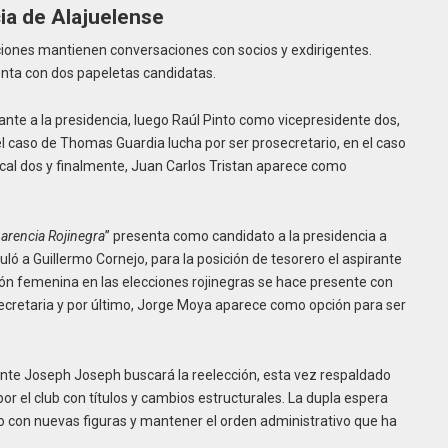
ia de Alajuelense
ciones mantienen conversaciones con socios y exdirigentes.
enta con dos papeletas candidatas.
nte a la presidencia, luego Raúl Pinto como vicepresidente dos,
el caso de Thomas Guardia lucha por ser prosecretario, en el caso
ocal dos y finalmente, Juan Carlos Tristan aparece como
arencia Rojinegra
” presenta como candidato a la presidencia a
tuló a Guillermo Cornejo, para la posición de tesorero el aspirante
ón femenina en las elecciones rojinegras se hace presente con
ecretaria y por último, Jorge Moya aparece como opción para ser
ente Joseph Joseph buscará la reelección, esta vez respaldado
por el club con títulos y cambios estructurales. La dupla espera
rlo con nuevas figuras y mantener el orden administrativo que ha