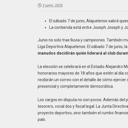
3 junio, 2025
El sábado 7 de junio, Alajuelense sabrá quie
La contienda está entre Joseph Joseph y J
Junio no solo trae lluvia y campeones. También 
Liga Deportiva Alajuelense. El sábado 7 de junio, 
manudos decidirán quién liderará al club duran
La elección se celebrará en el Estadio Alejandro M
honorarios mayores de 18 años que estén al día c
recibirán un correo con el detalle de cómo ejercer 
presencial y completamente democrática.
Los cargos en disputa no son pocos. Además del pre
tesorero, vocal dos y fiscal legal. La Junta Directi
proyecto deportivo, sino también el rumbo financie
país.