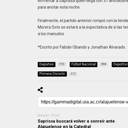
enfrentar a Saprissa quien llega con 37 anotacione
para anotar esta noche.
Finalmente, el partido anterior rompió con la tend
Morera Soto se estará a la expectativa de si las t
a los manudos.
*Escrito por Fabián Obando y Jonathan Alvarado.
Deportes
Fútbol Nacional
Deportiv
773
394
Primera División
111
Newer Post
Saprissa buscará volver a sonreír ante
Alajuelense en la Catedral