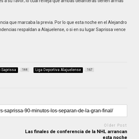
s a su favor; lo cual refleja que ambas delanteras tienen armas
encia que marcaba la previa. Por lo que esta noche en el Alejandro
endencias respaldan a Alajuelense, o si en su lugar Saprissa vence
o Saprissa
Liga Deportiva Alajuelense
144
167
Older Post
Las finales de conferencia de la NHL arrancan
esta noche