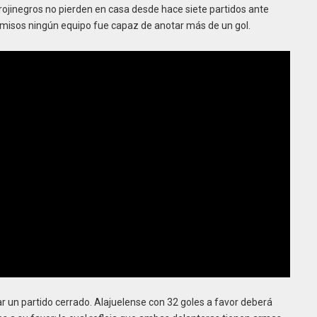
ojinegros no pierden en casa desde hace siete partidos ante
omisos ningún equipo fue capaz de anotar más de un gol.
ar un partido cerrado. Alajuelense con 32 goles a favor deberá