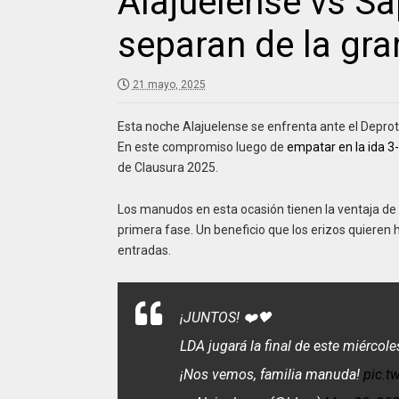
Alajuelense vs Sa
separan de la gran
21 mayo, 2025
Esta noche Alajuelense se enfrenta ante el Deproti
En este compromiso luego de
empatar en la ida 3
de Clausura 2025.
Los manudos en esta ocasión tienen la ventaja de c
primera fase. Un beneficio que los erizos quieren h
entradas.
¡JUNTOS! ❤️🖤
LDA jugará la final de este miércol
¡Nos vemos, familia manuda!
pic.t