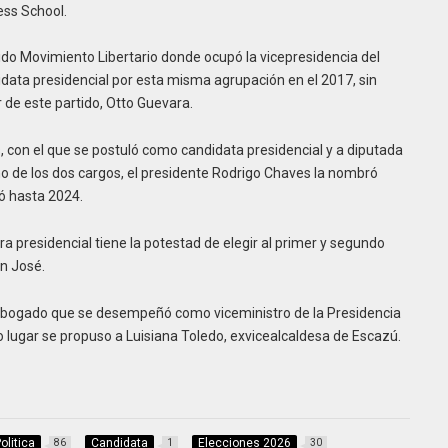
ess School.
tido Movimiento Libertario donde ocupó la vicepresidencia del
idata presidencial por esta misma agrupación en el 2017, sin
r de este partido, Otto Guevara.
 con el que se postuló como candidata presidencial y a diputada
o de los dos cargos, el presidente Rodrigo Chaves la nombró
ó hasta 2024.
ra presidencial tiene la potestad de elegir al primer y segundo
an José.
 abogado que se desempeñó como viceministro de la Presidencia
 lugar se propuso a Luisiana Toledo, exvicealcaldesa de Escazú.
olitica
Candidata
Elecciones 2026
86
1
30