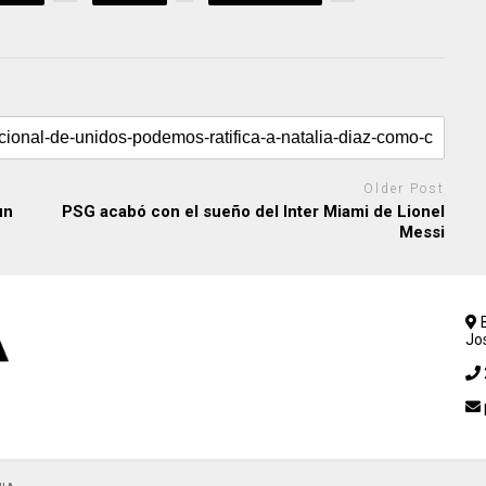
Older Post
un
PSG acabó con el sueño del Inter Miami de Lionel
Messi
B
Jo