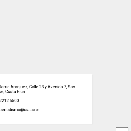
arrio Aranjuez, Calle 23 y Avenida 7, San
sé, Costa Rica
2212 5500
periodismo@uia.ac.cr