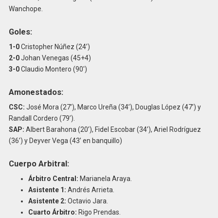
Wanchope.
Goles:
1-0
Cristopher Núñez (24’)
2-0
Johan Venegas (45+4)
3-0
Claudio Montero (90′)
Amonestados:
CSC:
José Mora (27’), Marco Ureña (34’), Douglas López (47’) y
Randall Cordero (79’).
SAP:
Albert Barahona (20’), Fidel Escobar (34’), Ariel Rodríguez
(36’) y Deyver Vega (43’ en banquillo)
Cuerpo Arbitral:
Árbitro Central:
Marianela Araya.
Asistente 1:
Andrés Arrieta.
Asistente 2:
Octavio Jara.
Cuarto Árbitro:
Rigo Prendas.