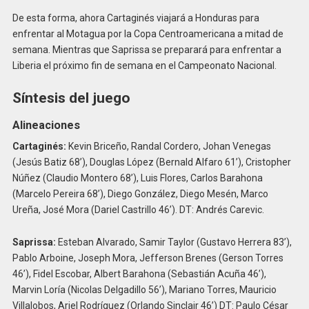
De esta forma, ahora Cartaginés viajará a Honduras para
enfrentar al Motagua por la Copa Centroamericana a mitad de
semana. Mientras que Saprissa se preparará para enfrentar a
Liberia el próximo fin de semana en el Campeonato Nacional.
Síntesis del juego
Alineaciones
Cartaginés:
Kevin Briceño, Randal Cordero, Johan Venegas
(Jesús Batiz 68’), Douglas López (Bernald Alfaro 61’), Cristopher
Núñez (Claudio Montero 68’), Luis Flores, Carlos Barahona
(Marcelo Pereira 68’), Diego González, Diego Mesén, Marco
Ureña, José Mora (Dariel Castrillo 46’). DT: Andrés Carevic.
Saprissa:
Esteban Alvarado, Samir Taylor (Gustavo Herrera 83’),
Pablo Arboine, Joseph Mora, Jefferson Brenes (Gerson Torres
46’), Fidel Escobar, Albert Barahona (Sebastián Acuña 46’),
Marvin Loría (Nicolas Delgadillo 56’), Mariano Torres, Mauricio
Villalobos, Ariel Rodríguez (Orlando Sinclair 46’) DT: Paulo César