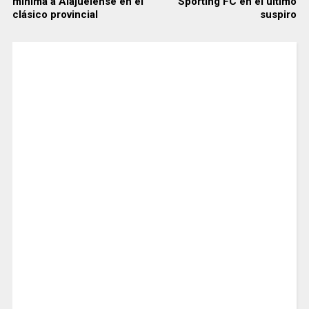
mínima a Alajuelense en el
Sporting FC en el último
clásico provincial
suspiro