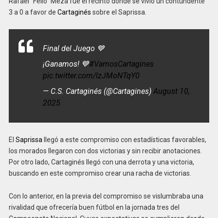
Rafael “Fello” Meza fue el recinto donde se vivió un contundente
3 a 0 a favor de
Cartaginés
sobre el Saprissa.
Final del Juego 💙
¡Ganamos! 💙
#VamosCartagines
pic.twitter.com/lzJMoNTqY0
— C.S. Cartaginés (@Cartagines)
August 10,
2025
El
Saprissa
llegó a este compromiso con estadísticas favorables,
los morados llegaron con dos victorias y sin recibir anotaciones.
Por otro lado, Cartaginés llegó con una derrota y una victoria,
buscando en este compromiso crear una racha de victorias.
Con lo anterior, en la previa del compromiso se vislumbraba una
rivalidad que ofrecería buen fútbol en la jornada tres del