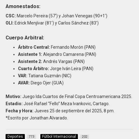
Amonestados:
CSC:
Marcelo Pereira (57’) y Johan Venegas (90+1’)
OLI:
Edrick Menjívar (81’) y Carlos Sánchez (83’)
Cuerpo Arbitral:
Árbitro Central:
Fernando Morón (PAN)
Asistente 1:
Alejandro Camarena (PAN)
Asistente 2:
Andrés Vargas (PAN)
Cuarto Árbitro:
Jorge Iván Leira (PAN)
VAR:
Tatiana Guzmán (NIC)
AVAR:
Diego Ojer (GUA)
Motivo:
Juego Ida Cuartos de Final Copa Centroamericana 2025.
Estadio:
José Rafael “Fello” Meza Ivankovic, Cartago.
Fecha y Hora:
Jueves 25 de septiembre del 2025, 8 pm.
*Escrito por Jonathan Alvarado.
Deportes
Fútbol Internacional
773
202