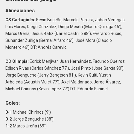
Alineaciones
CS Cartaginés:
Kevin Briceño, Marcelo Pereira, Johan Venegas,
Luis Flores, Diego González, Diego Mesén (Mauro Quiroga 46’),
Marco Ureña, Jesús Batiz (Dariel Castrillo 88’), Everardo Rubio,
Suhander Zuñiga (Bernal Alfaro 46’), José Mora (Claudio
Montero 46’) DT: Andrés Carevic.
CD Olimpia:
Edrick Menjivar, Juan Hernández, Facundo Queiroz,
Edison Rivas (Carlos Sánchez 77’), José Pinto (Jose García 90’),
Jorge Benguche (Jerry Bengtson 81’), Kevin Guiti, Yustin
Arboleda (Agustín Mulet 77’), Axel Maldonado, Jorge Álvarez,
Michael Chirinos (Kevin López 77’) DT: Eduardo Espinel
Goles:
0-1
Michael Chirinos (9’)
0-2
Jorge Benguche (38’)
1-2
Marco Ureña (69’)