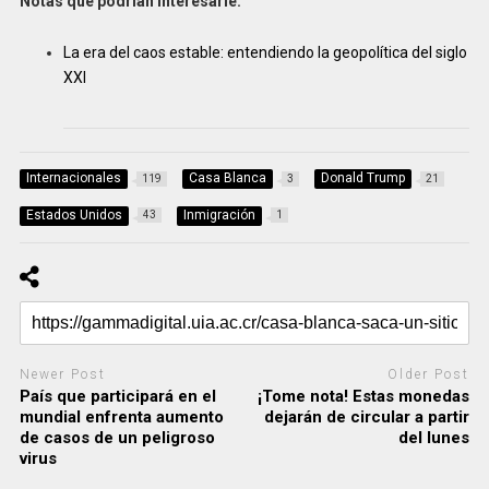
Notas que podrían interesarle:
La era del caos estable: entendiendo la geopolítica del siglo
XXI
Internacionales
Casa Blanca
Donald Trump
119
3
21
Estados Unidos
Inmigración
43
1
Newer Post
Older Post
País que participará en el
¡Tome nota! Estas monedas
mundial enfrenta aumento
dejarán de circular a partir
de casos de un peligroso
del lunes
virus