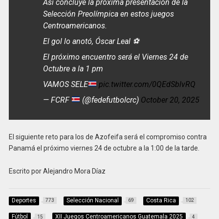
Así concluye la próxima presentación de la
Selección Preolímpica en estos juegos
Centroamericanos.
El gol lo anotó, Óscar Leal ⚽️
El próximo encuentro será el Viernes 24 de
Octubre a la 1 pm
VAMOS SELE
pic.twitter.com/0QEdSblvRQ
— FCRF
(@fedefutbolcrc)
October 20, 2025
El siguiente reto para los de Azofeifa será el compromiso contra
Panamá el próximo viernes 24 de octubre a la 1:00 de la tarde.
Escrito por Alejandro Mora Díaz
Deportes
Selección Nacional
Costa Rica
773
69
102
Fútbol
XII Juegos Centroamericanos Guatemala 2025
15
4