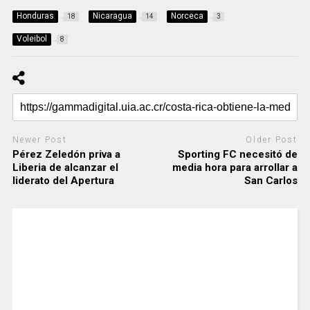
Honduras
Nicaragua
Norceca
18
14
3
Voleibol
8
Newer Post
Older Post
Pérez Zeledón priva a
Sporting FC necesitó de
Liberia de alcanzar el
media hora para arrollar a
liderato del Apertura
San Carlos