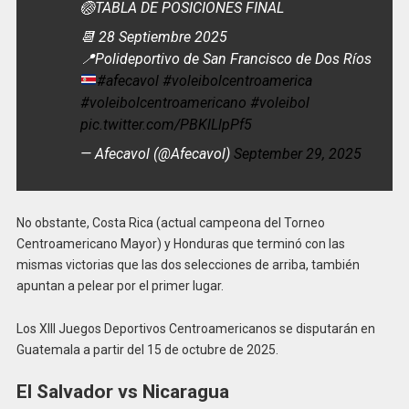
🏐TABLA DE POSICIONES FINAL
📆 28 Septiembre 2025
📍
Polideportivo de San Francisco de Dos Ríos
#afecavol
#voleibolcentroamerica
#voleibolcentroamericano
#voleibol
pic.twitter.com/PBKlLlpPf5
— Afecavol (@Afecavol)
September 29, 2025
No obstante, Costa Rica (actual campeona del Torneo
Centroamericano Mayor) y Honduras que terminó con las
mismas victorias que las dos selecciones de arriba, también
apuntan a pelear por el primer lugar.
Los XIII Juegos Deportivos Centroamericanos se disputarán en
Guatemala a partir del 15 de octubre de 2025.
El Salvador vs Nicaragua