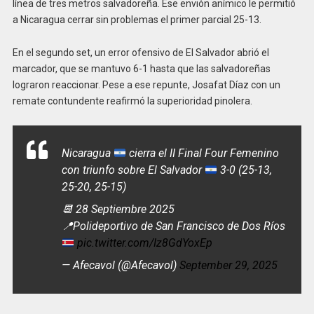
línea de tres metros salvadoreña. Ese envión anímico le permitió
a Nicaragua cerrar sin problemas el primer parcial 25-13.
En el segundo set, un error ofensivo de El Salvador abrió el
marcador, que se mantuvo 6-1 hasta que las salvadoreñas
lograron reaccionar. Pese a ese repunte, Josafat Díaz con un
remate contundente reafirmó la superioridad pinolera.
Nicaragua
cierra el II Final Four Femenino
con triunfo sobre El Salvador
3-0 (25-13,
25-20, 25-15)
📆 28 Septiembre 2025
📍
Polideportivo de San Francisco de Dos Ríos
pic.twitter.com/Iz8GdYoxEp
— Afecavol (@Afecavol)
September 29, 2025