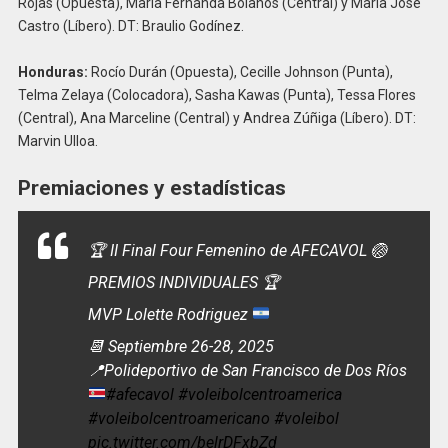
Rojas (Opuesta), María Fernanda Bolaños (Central) y María José
Castro (Líbero). DT: Braulio Godínez.
Honduras:
Rocío Durán (Opuesta), Cecille Johnson (Punta),
Telma Zelaya (Colocadora), Sasha Kawas (Punta), Tessa Flores
(Central), Ana Marceline (Central) y Andrea Zúñiga (Líbero). DT:
Marvin Ulloa.
Premiaciones y estadísticas
🏆 II Final Four Femenino de AFECAVOL 🏐
PREMIOS INDIVIDUALES 🏆
MVP Lolette Rodriguez
📆 Septiembre 26-28, 2025
📍
Polideportivo de San Francisco de Dos Ríos
#afecavol
#voleibolcentroamerica
#voleibolcentroamericano
#voleibol
pic.twitter.com/belrDFxbZd