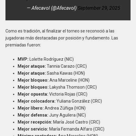
— Afecavol (@Afecavol)
September 29, 2025
Como es tradición, al finalizar el torneo se reconoció a las
jugadoras más destacadas por posición y fundamento. Las
premiadas fueron:
MVP:
Lolette Rodríguez (NIC)
Mejor ataque:
Tannia Carazo (CRC)
Mejor ataque:
Sasha Kawas (HON)
Mejor bloqueo:
Ana Marceline (HON)
Mejor bloqueo:
Lakysha Thomson (CRC)
Mejor opuesta:
Victoria Rojas (CRC)
Mejor colocadora:
Yuliana González (CRC)
Mejor líbero:
Andrea Zúñiga (HON)
Mejor defensa:
Juny Aguilera (NIC)
Mejor recepción:
María José Castro (CRC)
Mejor servicio:
María Fernanda Alfaro (CRC)
Máxima anotadora:
Ana Marceline (HON)